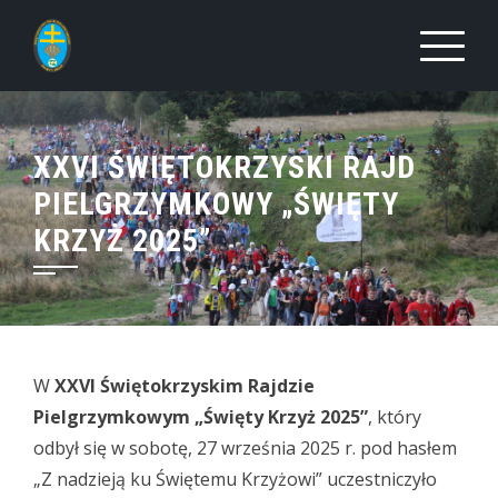
Skip
to
content
XXVI ŚWIĘTOKRZYSKI RAJD
PIELGRZYMKOWY „ŚWIĘTY
KRZYŻ 2025”
W
XXVI Świętokrzyskim Rajdzie
Pielgrzymkowym „Święty Krzyż 2025”
, który
odbył się w sobotę, 27 września 2025 r. pod hasłem
„Z nadzieją ku Świętemu Krzyżowi” uczestniczyło