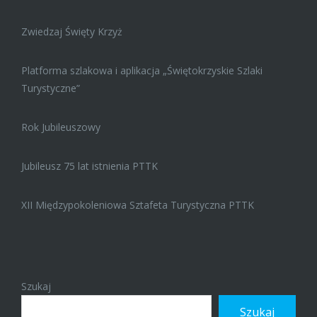
Zwiedzaj Święty Krzyż
Platforma szlakowa i aplikacja „Świętokrzyskie Szlaki
Turystyczne”
Rok Jubileuszowy
Jubileusz 75 lat istnienia PTTK
XII Międzypokoleniowa Sztafeta Turystyczna PTTK
Szukaj
Szukaj