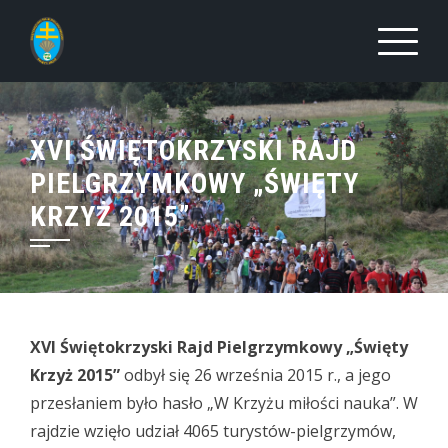
Skip
to
content
XVI ŚWIĘTOKRZYSKI RAJD
PIELGRZYMKOWY „ŚWIĘTY
KRZYŻ 2015”
XVI Świętokrzyski Rajd Pielgrzymkowy „Święty
Krzyż 2015”
odbył się 26 września 2015 r., a jego
przesłaniem było hasło „W Krzyżu miłości nauka”. W
rajdzie wzięło udział 4065 turystów-pielgrzymów,