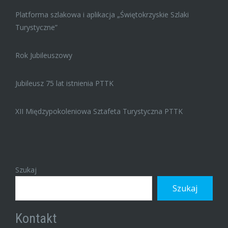
Platforma szlakowa i aplikacja „Świętokrzyskie Szlaki
Turystyczne”
Rok Jubileuszowy
Jubileusz 75 lat istnienia PTTK
XII Międzypokoleniowa Sztafeta Turystyczna PTTK
Szukaj
Szukaj
Kontakt