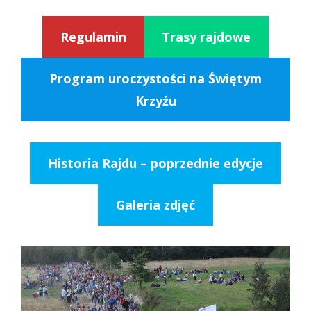
Regulamin
Trasy rajdowe
Program uroczystości na Świętym
Krzyżu
Historia Rajdu – poprzednie edycje
Galeria zdjęć