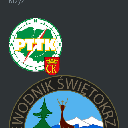
Krzyż”