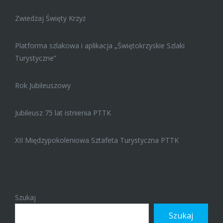
Zwiedzaj Święty Krzyż
Platforma szlakowa i aplikacja „Świętokrzyskie Szlaki
Turystyczne”
Rok Jubileuszowy
Jubileusz 75 lat istnienia PTTK
XII Międzypokoleniowa Sztafeta Turystyczna PTTK
Szukaj
Szukaj