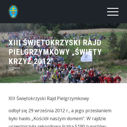
Skip
to
content
XIII ŚWIĘTOKRZYSKI RAJD
PIELGRZYMKOWY „ŚWIĘTY
KRZYŻ 2012”
XIII Świętokrzyski Rajd Pielgrzymkowy
odbył się 29 września 2012 r., a jego przesłaniem
było hasło „Kościół naszym domem”. W rajdzie
uczestniczyła rekordowa liczba 5190 turystów-