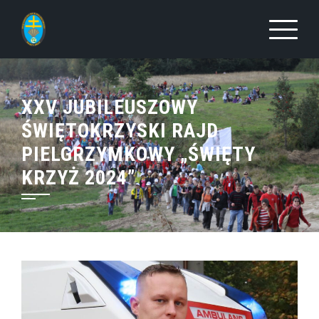
Skip
to
content
XXV JUBILEUSZOWY
ŚWIĘTOKRZYSKI RAJD
PIELGRZYMKOWY „ŚWIĘTY
KRZYŻ 2024”