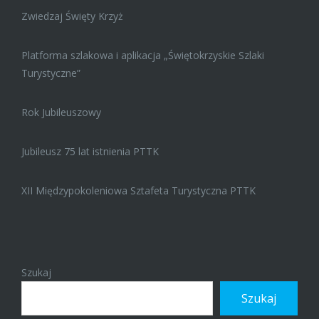
Zwiedzaj Święty Krzyż
Platforma szlakowa i aplikacja „Świętokrzyskie Szlaki
Turystyczne”
Rok Jubileuszowy
Jubileusz 75 lat istnienia PTTK
XII Międzypokoleniowa Sztafeta Turystyczna PTTK
Szukaj
Szukaj