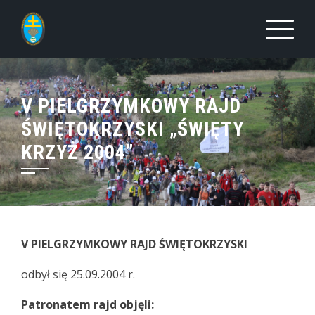
Skip
to
content
V PIELGRZYMKOWY RAJD
ŚWIĘTOKRZYSKI „ŚWIĘTY
KRZYŻ 2004”
V PIELGRZYMKOWY RAJD ŚWIĘTOKRZYSKI
odbył się 25.09.2004 r.
Patronatem rajd objęli: