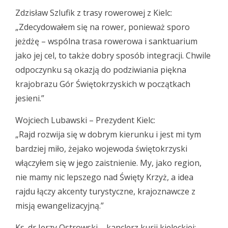
Zdzisław Szlufik z trasy rowerowej z Kielc:
„Zdecydowałem się na rower, ponieważ sporo
jeżdżę – wspólna trasa rowerowa i sanktuarium
jako jej cel, to także dobry sposób integracji. Chwile
odpoczynku są okazją do podziwiania piękna
krajobrazu Gór Świętokrzyskich w początkach
jesieni.”
Wojciech Lubawski – Prezydent Kielc:
„Rajd rozwija się w dobrym kierunku i jest mi tym
bardziej miło, żejako wojewoda świętokrzyski
włączyłem się w jego zaistnienie. My, jako region,
nie mamy nic lepszego nad Święty Krzyż, a idea
rajdu łączy akcenty turystyczne, krajoznawcze z
misją ewangelizacyjną.”
Ks. dr Jerzy Ostrowski – kanclerz kurii kieleckiej: