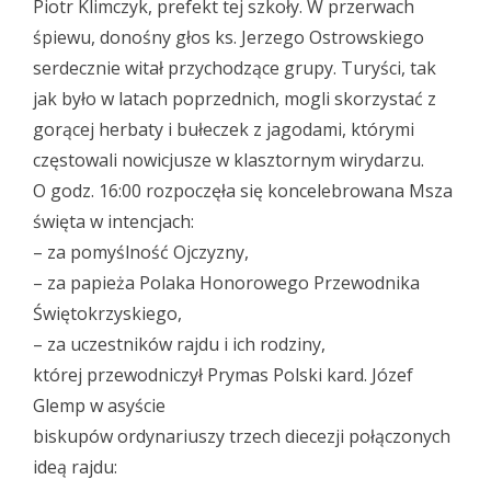
Piotr Klimczyk, prefekt tej szkoły. W przerwach
śpiewu, donośny głos ks. Jerzego Ostrowskiego
serdecznie witał przychodzące grupy. Turyści, tak
jak było w latach poprzednich, mogli skorzystać z
gorącej herbaty i bułeczek z jagodami, którymi
częstowali nowicjusze w klasztornym wirydarzu.
O godz. 16:00 rozpoczęła się koncelebrowana Msza
święta w intencjach:
– za pomyślność Ojczyzny,
– za papieża Polaka Honorowego Przewodnika
Świętokrzyskiego,
– za uczestników rajdu i ich rodziny,
której przewodniczył Prymas Polski kard. Józef
Glemp w asyście
biskupów ordynariuszy trzech diecezji połączonych
ideą rajdu: