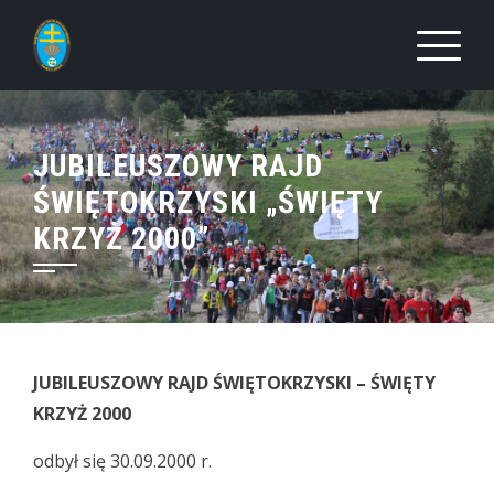
Skip
to
content
JUBILEUSZOWY RAJD
ŚWIĘTOKRZYSKI „ŚWIĘTY
KRZYŻ 2000”
JUBILEUSZOWY RAJD ŚWIĘTOKRZYSKI – ŚWIĘTY
KRZYŻ 2000
odbył się 30.09.2000 r.