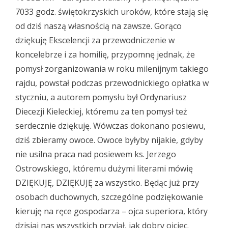
7033 godz. świętokrzyskich uroków, które stają się
od dziś naszą własnością na zawsze. Gorąco
dziękuję Ekscelencji za przewodniczenie w
koncelebrze i za homilię, przypomnę jednak, że
pomysł zorganizowania w roku milenijnym takiego
rajdu, powstał podczas przewodnickiego opłatka w
styczniu, a autorem pomysłu był Ordynariusz
Diecezji Kieleckiej, któremu za ten pomysł też
serdecznie dziękuję. Wówczas dokonano posiewu,
dziś zbieramy owoce. Owoce byłyby nijakie, gdyby
nie usilna praca nad posiewem ks. Jerzego
Ostrowskiego, któremu dużymi literami mówię
DZIĘKUJĘ, DZIĘKUJĘ za wszystko. Będąc już przy
osobach duchownych, szczególne podziękowanie
kieruję na ręce gospodarza – ojca superiora, który
dzisiaj nas wszystkich przyjął, jak dobry ojciec.