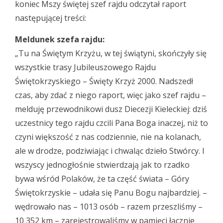
koniec Mszy świętej szef rajdu odczytał raport
następującej treści:
Meldunek szefa rajdu:
„Tu na Świętym Krzyżu, w tej świątyni, skończyły się
wszystkie trasy Jubileuszowego Rajdu
Świętokrzyskiego – Święty Krzyż 2000. Nadszedł
czas, aby zdać z niego raport, więc jako szef rajdu –
melduję przewodnikowi dusz Diecezji Kieleckiej: dziś
uczestnicy tego rajdu czcili Pana Boga inaczej, niż to
czyni większość z nas codziennie, nie na kolanach,
ale w drodze, podziwiając i chwaląc dzieło Stwórcy. I
wszyscy jednogłośnie stwierdzają jak to rzadko
bywa wśród Polaków, że ta część świata – Góry
Świętokrzyskie – udała się Panu Bogu najbardziej. –
wędrowało nas – 1013 osób – razem przeszliśmy –
10 352 km – zarejestrowaliśmy w pamięci łącznie