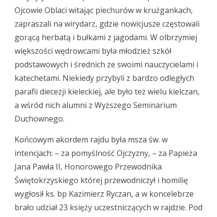
Ojcowie Oblaci witając piechurów w krużgankach,
zapraszali na wirydarz, gdzie nowicjusze częstowali
gorącą herbatą i bułkami z jagodami. W olbrzymiej
większości wędrowcami była młodzież szkół
podstawowych i średnich ze swoimi nauczycielami i
katechetami. Niekiedy przybyli z bardzo odległych
parafii diecezji kieleckiej, ale było też wielu kielczan,
a wśród nich alumni z Wyższego Seminarium
Duchownego.
Końcowym akordem rajdu była msza św. w
intencjach: – za pomyślność Ojczyzny, – za Papieża
Jana Pawła II, Honorowego Przewodnika
Świętokrzyskiego której przewodniczył i homilię
wygłosił ks. bp Kazimierz Ryczan, a w koncelebrze
brało udział 23 księży uczestniczących w rajdzie. Pod