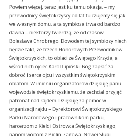
Powiem więcej, teraz jest ku temu okazja, – my
przewodnicy świętokrzyscy od lat tu czujemy się jak
we własnym domu, a ta symbioza trwa od bardzo
dawna – niektórzy twierdzą, że od czasów
Bolesława Chrobrego. Dowodem tej symbiozy niech
będzie fakt, że trzech Honorowych Przewodników
Świętokrzyskich, to oblaci ze Świętego Krzyża, a
wśród nich ojciec Karol Lipiński. Bóg zapłać za
dobroć i serce ojcu i wszystkim świętokrzyskim
oblatom. W imieniu organizatorów dziękuję panu
wojewodzie świętokrzyskiemu, że zechciał przyjąć
patronat nad rajdem. Dziękuję za pomoc w
organizacji rajdu – Dyrektorowi Świętokrzyskiego
Parku Narodowego i pracownikom parku,
harcerzom z Kielc i Ostrowca Świętokrzyskiego,
panom wójtom z Bielin, Łagowa, Nowej Słupi,