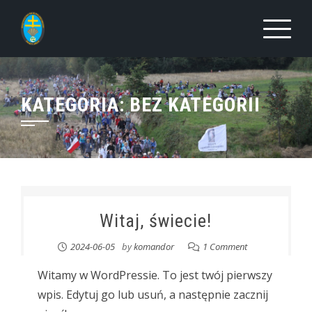
Skip
to
content
KATEGORIA:
BEZ KATEGORII
Witaj, świecie!
2024-06-05
by
komandor
1 Comment
Witamy w WordPressie. To jest twój pierwszy
wpis. Edytuj go lub usuń, a następnie zacznij