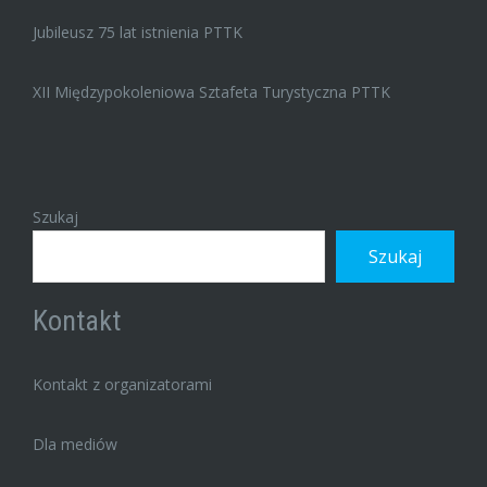
Jubileusz 75 lat istnienia PTTK
XII Międzypokoleniowa Sztafeta Turystyczna PTTK
Szukaj
Szukaj
Kontakt
Kontakt z organizatorami
Dla mediów