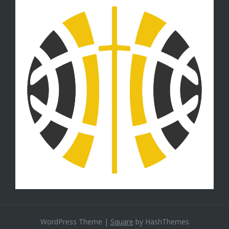
WordPress Theme
|
Square
by HashThemes